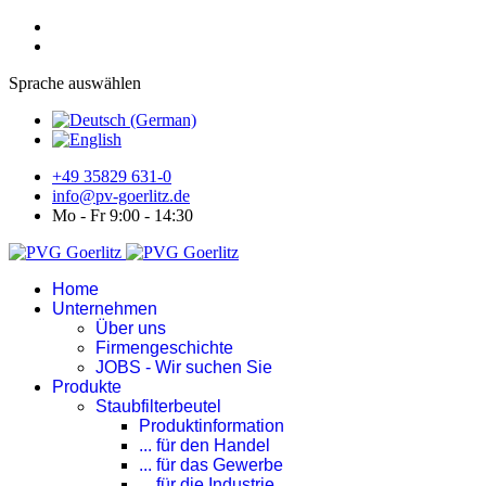
Sprache auswählen
+49 35829 631-0
info@pv-goerlitz.de
Mo - Fr 9:00 - 14:30
Home
Unternehmen
Über uns
Firmengeschichte
JOBS - Wir suchen Sie
Produkte
Staubfilterbeutel
Produktinformation
... für den Handel
... für das Gewerbe
... für die Industrie