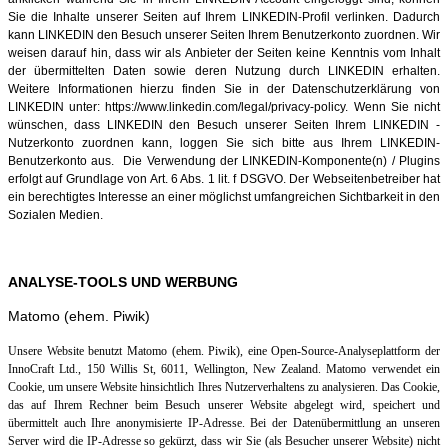
Sie die Inhalte unserer Seiten auf Ihrem LINKEDIN-Profil verlinken. Dadurch
kann LINKEDIN den Besuch unserer Seiten Ihrem Benutzerkonto zuordnen. Wir
weisen darauf hin, dass wir als Anbieter der Seiten keine Kenntnis vom Inhalt
der übermittelten Daten sowie deren Nutzung durch LINKEDIN erhalten.
Weitere Informationen hierzu finden Sie in der Datenschutzerklärung von
LINKEDIN unter: https://www.linkedin.com/legal/privacy-policy. Wenn Sie nicht
wünschen, dass LINKEDIN den Besuch unserer Seiten Ihrem LINKEDIN -
Nutzerkonto zuordnen kann, loggen Sie sich bitte aus Ihrem LINKEDIN-
Benutzerkonto aus. Die Verwendung der LINKEDIN-Komponente(n) / Plugins
erfolgt auf Grundlage von Art. 6 Abs. 1 lit. f DSGVO. Der Webseitenbetreiber hat
ein berechtigtes Interesse an einer möglichst umfangreichen Sichtbarkeit in den
Sozialen Medien.
ANALYSE-TOOLS UND WERBUNG
Matomo (ehem. Piwik)
Unsere Website benutzt Matomo (ehem. Piwik), eine Open-Source-Analyseplattform der
InnoCraft Ltd., 150 Willis St, 6011, Wellington, New Zealand. Matomo verwendet ein
Cookie, um unsere Website hinsichtlich Ihres Nutzerverhaltens zu analysieren. Das Cookie,
das auf Ihrem Rechner beim Besuch unserer Website abgelegt wird, speichert und
übermittelt auch Ihre anonymisierte IP-Adresse. Bei der Datenübermittlung an unseren
Server wird die IP-Adresse so gekürzt, dass wir Sie (als Besucher unserer Website) nicht