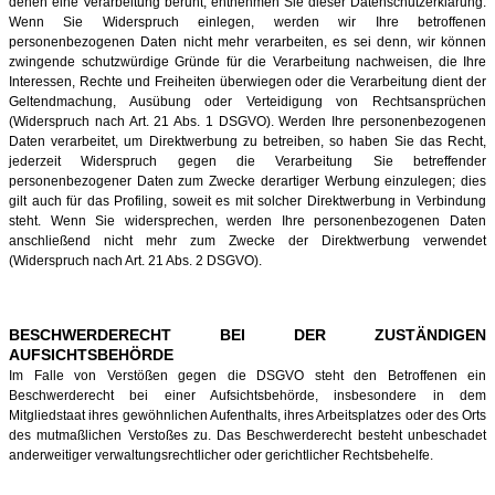
denen eine Verarbeitung beruht, entnehmen Sie dieser Datenschutzerklärung.
Wenn Sie Widerspruch einlegen, werden wir Ihre betroffenen
personenbezogenen Daten nicht mehr verarbeiten, es sei denn, wir können
zwingende schutzwürdige Gründe für die Verarbeitung nachweisen, die Ihre
Interessen, Rechte und Freiheiten überwiegen oder die Verarbeitung dient der
Geltendmachung, Ausübung oder Verteidigung von Rechtsansprüchen
(Widerspruch nach Art. 21 Abs. 1 DSGVO).
Werden Ihre personenbezogenen
Daten verarbeitet, um Direktwerbung zu betreiben, so haben Sie das Recht,
jederzeit Widerspruch gegen die Verarbeitung Sie betreffender
personenbezogener Daten zum Zwecke derartiger Werbung einzulegen; dies
gilt auch für das Profiling, soweit es mit solcher Direktwerbung in Verbindung
steht. Wenn Sie widersprechen, werden Ihre personenbezogenen Daten
anschließend nicht mehr zum Zwecke der Direktwerbung verwendet
(Widerspruch nach Art. 21 Abs. 2 DSGVO).
BESCHWERDERECHT BEI DER ZUSTÄNDIGEN
AUFSICHTSBEHÖRDE
Im Falle von Verstößen gegen die DSGVO steht den Betroffenen ein
Beschwerderecht bei einer Aufsichtsbehörde, insbesondere in dem
Mitgliedstaat ihres gewöhnlichen Aufenthalts, ihres Arbeitsplatzes oder des Orts
des mutmaßlichen Verstoßes zu. Das Beschwerderecht besteht unbeschadet
anderweitiger verwaltungsrechtlicher oder gerichtlicher Rechtsbehelfe.