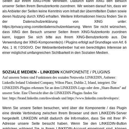
Seiten auf Ihrem XING-Profil verlinken. Dadurch kann XING den Besuch
unserer Seiten Ihrem Benutzerkonto zuordnen. Wir weisen darauf hin, dass wir
als Anbieter der Seiten keine Kenntnis vom Inhalt der übermittelten Daten sowie
deren Nutzung durch XING erhalten. Weitere Informationen hierzu finden Sie in
der Datenschutzerklärung von XING unter:
https://privacy.xing.com/de/datenschutzerklaerung. Wenn Sie nicht wünschen,
dass XING den Besuch unserer Seiten Ihrem XING-Nutzerkonto zuordnen
kann, loggen Sie sich bitte aus Ihrem XING-Benutzerkonto aus. Die
Verwendung der XING-Komponente(n) / Plugins erfolgt auf Grundlage von Art. 6
Abs. 1 lit. f DSGVO. Der Webseitenbetreiber hat ein berechtigtes Interesse an
einer möglichst umfangreichen Sichtbarkeit in den Sozialen Medien.
SOZIALE MEDIEN - LINKEDIN
KOMPONENTE / PLUGINS
Auf unseren Seiten sind Funktionen des sozialen Netzwerks LINKEDIN, Anbieter:
LinkedIn Ireland Unlimited Company, Wilton Place, Dublin 2, Irland, integriert. Die
LINKEDIN-Plugins erkennen Sie an dem LINKEDIN-Logo oder dem „Share-Button“ auf
unserer Seite. Eine Übersicht über die LINKEDIN-Plugins finden Sie
hier: https://brand.linkedin.com/downloads und https://www.linkedin.com/developers/.
Wenn Sie unsere Seiten besuchen, wird über die Komponente / das Plugin
eine direkte Verbindung zwischen Ihrem Browser und dem LINKEDIN-Server
hergestellt. LINKEDIN erhält dadurch die Information, dass Sie mit Ihrer IP-
Adresse unsere Seite besucht haben. Wenn Sie den LINKEDIN-Button
anklicken während Sie in Ihrem LINKEDIN-Account eingeloggt sind, können