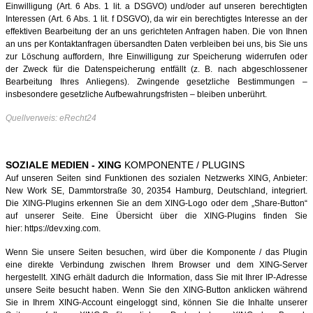
Einwilligung (Art. 6 Abs. 1 lit. a DSGVO) und/oder auf unseren berechtigten
Interessen (Art. 6 Abs. 1 lit. f DSGVO), da wir ein berechtigtes Interesse an der
effektiven Bearbeitung der an uns gerichteten Anfragen haben. Die von Ihnen
an uns per Kontaktanfragen übersandten Daten verbleiben bei uns, bis Sie uns
zur Löschung auffordern, Ihre Einwilligung zur Speicherung widerrufen oder
der Zweck für die Datenspeicherung entfällt (z. B. nach abgeschlossener
Bearbeitung Ihres Anliegens). Zwingende gesetzliche Bestimmungen –
insbesondere gesetzliche Aufbewahrungsfristen – bleiben unberührt.
Quellverweis: eRecht24
SOZIALE MEDIEN - XING
KOMPONENTE / PLUGINS
Auf unseren Seiten sind Funktionen des sozialen Netzwerks XING, Anbieter:
New Work SE, Dammtorstraße 30, 20354 Hamburg, Deutschland, integriert.
Die XING-Plugins erkennen Sie an dem XING-Logo oder dem „Share-Button“
auf unserer Seite. Eine Übersicht über die XING-Plugins finden Sie
hier: https://dev.xing.com.
Wenn Sie unsere Seiten besuchen, wird über die Komponente / das Plugin
eine direkte Verbindung zwischen Ihrem Browser und dem XING-Server
hergestellt. XING erhält dadurch die Information, dass Sie mit Ihrer IP-Adresse
unsere Seite besucht haben. Wenn Sie den XING-Button anklicken während
Sie in Ihrem XING-Account eingeloggt sind, können Sie die Inhalte unserer