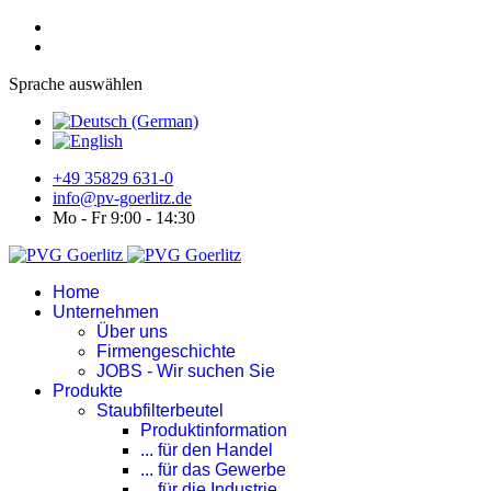
Sprache auswählen
+49 35829 631-0
info@pv-goerlitz.de
Mo - Fr 9:00 - 14:30
Home
Unternehmen
Über uns
Firmengeschichte
JOBS - Wir suchen Sie
Produkte
Staubfilterbeutel
Produktinformation
... für den Handel
... für das Gewerbe
... für die Industrie