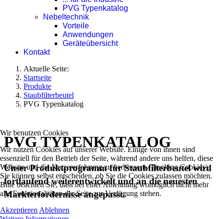
PVG Typenkatalog
Nebeltechnik
Vorteile
Anwendungen
Geräteübersicht
Kontakt
Aktuelle Seite:
Startseite
Produkte
Staubfilterbeutel
PVG Typenkatalog
Wir benutzen Cookies
PVG TYPENKATALOG
Wir nutzen Cookies auf unserer Website. Einige von ihnen sind
essenziell für den Betrieb der Seite, während andere uns helfen, diese
Unser Produktprogramm für Staubfilterbeutel wird
Website und die Nutzererfahrung zu verbessern (Tracking Cookies).
Sie können selbst entscheiden, ob Sie die Cookies zulassen möchten.
fortlaufend weiterentwickelt und an die neuesten
Bitte beachten Sie, dass bei einer Ablehnung womöglich nicht mehr
Markterfordernisse angepasst.
alle Funktionalitäten der Seite zur Verfügung stehen.
Akzeptieren
Ablehnen
Weitere Informationen