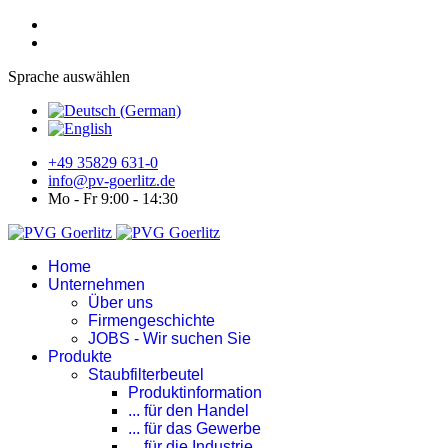
Sprache auswählen
+49 35829 631-0
info@pv-goerlitz.de
Mo - Fr 9:00 - 14:30
Home
Unternehmen
Über uns
Firmengeschichte
JOBS - Wir suchen Sie
Produkte
Staubfilterbeutel
Produktinformation
... für den Handel
... für das Gewerbe
... für die Industrie