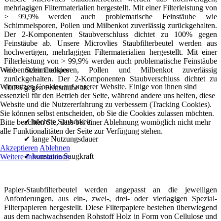
mehrlagigen Filtermaterialien hergestellt.
Mit einer Filterleistung von
> 99,9% werden auch problematische Feinstäube wie
Schimmelsporen, Pollen und Milbenkot zuverlässig zurückgehalten.
Der 2-Komponenten Staubverschluss dichtet zu 100% gegen
Feinstäube ab.
Unsere Microvlies Staubfilterbeutel werden aus
hochwertigen, mehrlagigen Filtermaterialien hergestellt.
Mit einer
Filterleistung von > 99,9% werden auch problematische Feinstäube
Wir benutzen Cookies
wie Schimmelsporen, Pollen und Milbenkot zuverlässig
zurückgehalten.
Der 2-Komponenten Staubverschluss dichtet zu
Wir nutzen Cookies auf unserer Website. Einige von ihnen sind
100% gegen Feinstäube ab.
essenziell für den Betrieb der Seite, während andere uns helfen, diese
Website und die Nutzererfahrung zu verbessern (Tracking Cookies).
Sie können selbst entscheiden, ob Sie die Cookies zulassen möchten.
✔ höchste Sauberkeit
Bitte beachten Sie, dass bei einer Ablehnung womöglich nicht mehr
alle Funktionalitäten der Seite zur Verfügung stehen.
✔ lange Nutzungsdauer
Akzeptieren
Ablehnen
✔ konstante Saugkraft
Weitere Informationen
Papier-Staubfilterbeutel werden angepasst an die jeweiligen
Anforderungen, aus ein-, zwei-, drei- oder vierlagigen Spezial-
Filterpapieren hergestellt.
Diese Filterpapiere bestehen überwiegend
aus dem nachwachsenden Rohstoff Holz in Form von Cellulose und